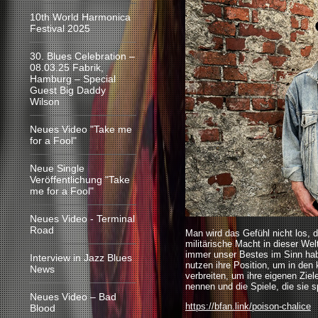
10th World Harmonica
Festival 2025
30. Blues Celebration –
08.03.25 Fabrik,
Hamburg – Special
Guest Big Daddy
Wilson
Neues Video "Take me
for a Fool"
Neue Single
Veröffentlichung "Take
me for a Fool"
Neues Video - Terminal
Road
Man wird das Gefühl nicht los, d
militärische Macht in dieser Wel
immer unser Bestes im Sinn hab
Interview in Jazz Blues
nutzen ihre Position, um in den
News
verbreiten, um ihre eigenen Ziel
nennen und die Spiele, die sie s
Neues Video – Bad
https://bfan.link/poison-chalice
Blood