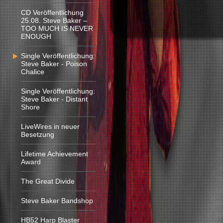
CD Veröffentlichung
25.08. Steve Baker –
TOO MUCH IS NEVER
ENOUGH
Single Veröffentlichung:
Steve Baker - Poison
Chalice
Single Veröffentlichung:
Steve Baker - Distant
Shore
LiveWires in neuer
Besetzung
Lifetime Achievement
Award
The Great Divide
Steve Baker Bandshop
HB52 Harp Blaster