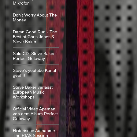
Mikrofon
Don't Worry About The
Money
Damn Good Run - The
Best of Chris Jones &
Steve Baker
Solo CD: Steve Baker -
Perfect Getaway
Steve's youtube Kanal
geehrt
Steve Baker verlässt
European Music
Workshops
Official Video Apeman
von dem Album Perfect
Getaway
Historische Aufnahme –
The RIAS Session