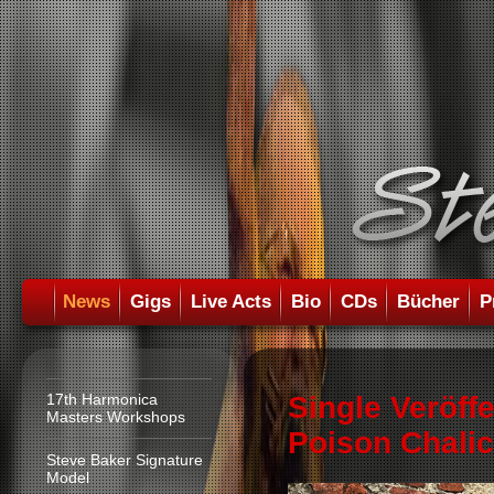
News
Gigs
Live Acts
Bio
CDs
Bücher
P
17th Harmonica
Single Veröff
Masters Workshops
Poison Chali
Steve Baker Signature
Model