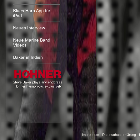
Blues Harp App für
iPad
Neues Interview
Neue Marine Band
Videos
Baker in Indien
Impressum
·
Datenschutzerklärung
·