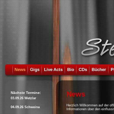
News
Gigs
Live Acts
Bio
CDs
Bücher
P
News
Nächste Termine:
03.09.26 Wetzlar
Herzlich Willkommen auf der of
04.09.26 Schweina
Informationen über den einflus