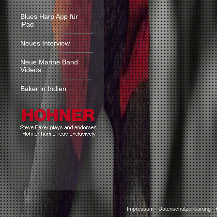
Blues Harp App für
iPad
Neues Interview
Neue Marine Band
Videos
Baker in Indien
Impressum
·
Datenschutzerklärung
·