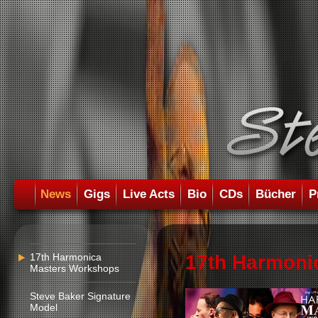
News
Gigs
Live Acts
Bio
CDs
Bücher
P
17th Harmonica
17th Harmoni
Masters Workshops
Steve Baker Signature
Model