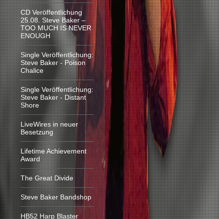
CD Veröffentlichung
25.08. Steve Baker –
TOO MUCH IS NEVER
ENOUGH
Single Veröffentlichung:
Steve Baker - Poison
Chalice
Single Veröffentlichung:
Steve Baker - Distant
Shore
LiveWires in neuer
Besetzung
Lifetime Achievement
Award
The Great Divide
Steve Baker Bandshop
HB52 Harp Blaster