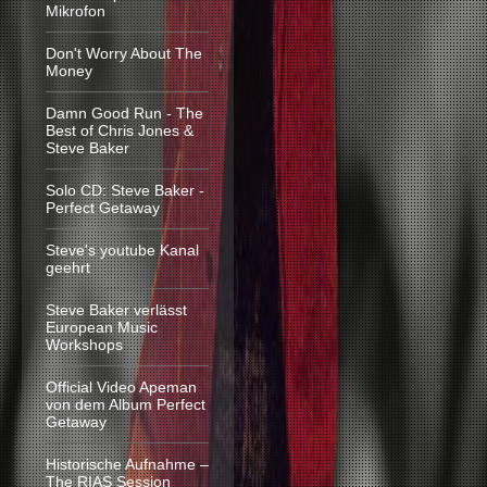
Mikrofon
Don't Worry About The
Money
Damn Good Run - The
Best of Chris Jones &
Steve Baker
Solo CD: Steve Baker -
Perfect Getaway
Steve's youtube Kanal
geehrt
Steve Baker verlässt
European Music
Workshops
Official Video Apeman
von dem Album Perfect
Getaway
Historische Aufnahme –
The RIAS Session