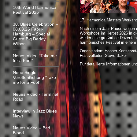
10th World Harmonica
Festival 2025
17. Harmonica Masters Worksho
30. Blues Celebration –
Nach einem Jahr Pause wegen d
08.03.25 Fabrik,
Workshops im Herbst 2026 in die
Hamburg – Special
wieder eine großartige Dozente
Guest Big Daddy
harmonisches Festival in einem 
Wilson
Organisation: Hohner Konservat
Neues Video "Take me
Festivalleiter: Steve Baker
for a Fool"
Für detaillierte Informationen 
Neue Single
Veröffentlichung "Take
me for a Fool"
Neues Video - Terminal
Road
Interview in Jazz Blues
News
Neues Video – Bad
Blood