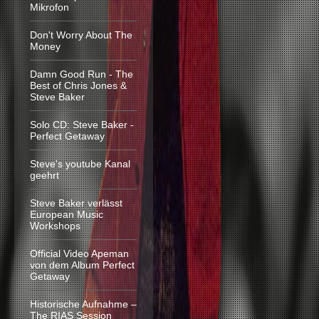
Mikrofon
Don't Worry About The
Money
Damn Good Run - The
Best of Chris Jones &
Steve Baker
Solo CD: Steve Baker -
Perfect Getaway
Steve's youtube Kanal
geehrt
Steve Baker verlässt
European Music
Workshops
Official Video Apeman
von dem Album Perfect
Getaway
Historische Aufnahme –
The RIAS Session