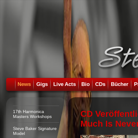
News
Gigs
Live Acts
Bio
CDs
Bücher
P
17th Harmonica
CD Veröffentl
Masters Workshops
Much Is Neve
Steve Baker Signature
Model