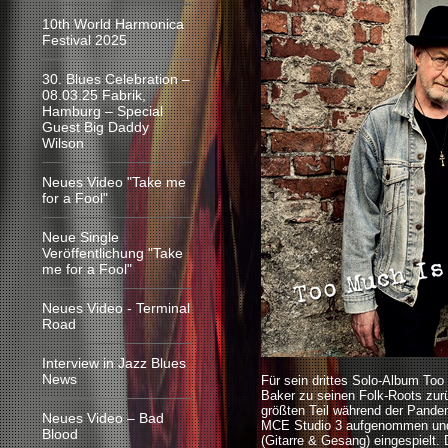
10th World Harmonica
Festival 2025
30. Blues Celebration –
08.03.25 Fabrik,
Hamburg – Special
Guest Big Daddy
Wilson
Neues Video "Take me
for a Fool"
Neue Single
Veröffentlichung "Take
me for a Fool"
Neues Video - Terminal
Road
Interview in Jazz Blues
News
Für sein drittes Solo-Album To
Baker zu seinen Folk-Roots zur
größten Teil während der Pandem
Neues Video – Bad
MCE Studio 3 aufgenommen und 
Blood
(Gitarre & Gesang) eingespielt