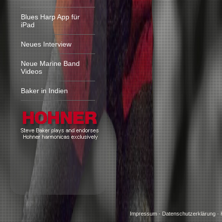
Blues Harp App für
iPad
Neues Interview
Neue Marine Band
Videos
Baker in Indien
Impressum
·
Datenschutzerklärung
·