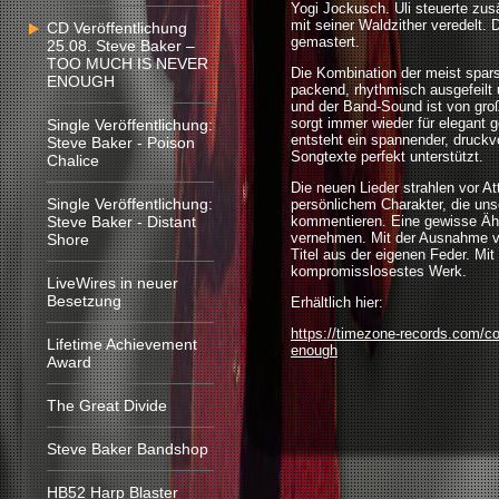
Yogi Jockusch. Uli steuerte zus
mit seiner Waldzither veredelt
CD Veröffentlichung
gemastert.
25.08. Steve Baker –
TOO MUCH IS NEVER
Die Kombination der meist spar
ENOUGH
packend, rhythmisch ausgefeilt un
und der Band-Sound ist von gro
sorgt immer wieder für elegant 
Single Veröffentlichung:
entsteht ein spannender, druckv
Steve Baker - Poison
Songtexte perfekt unterstützt.
Chalice
Die neuen Lieder strahlen vor A
Single Veröffentlichung:
persönlichem Charakter, die uns
Steve Baker - Distant
kommentieren. Eine gewisse Ähnli
vernehmen. Mit der Ausnahme v
Shore
Titel aus der eigenen Feder. Mi
kompromisslosestes Werk.
LiveWires in neuer
Besetzung
Erhältlich hier:
https://timezone-records.com/co
Lifetime Achievement
enough
Award
The Great Divide
Steve Baker Bandshop
HB52 Harp Blaster