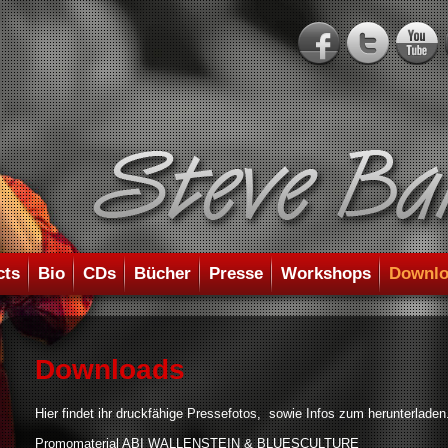
cts
Bio
CDs
Bücher
Presse
Workshops
Downlo
Downloads
Hier findet ihr druckfähige Pressefotos, sowie Infos zum herunterladen
Promomaterial ABI WALLENSTEIN & BLUESCULTURE